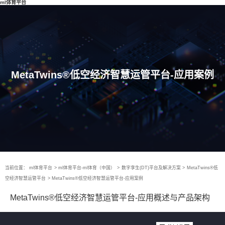
ml体育平台
MetaTwins®低空经济智慧运管平台-应用案例
当前位置：
ml体育平台
>
ml体育平台-ml体育（中国）
>
数字孪生(DT)平台及解决方案
>
MetaTwins®低
空经济智慧运管平台
>
MetaTwins®低空经济智慧运管平台-应用案例
MetaTwins®低空经济智慧运管平台-应用概述与产品架构