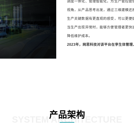
调度一体化、管理智能化，为生产管控提
视角，从产品思考出发，通过三维建模还
生产关键数据有更直观的感受，可以更便
当生产出现异常时，能够方便管理者更快
降低维护成本。
2023年，网思科技对该平台在孪生体管
产品架构
SYSTEM ARCHITECTURE