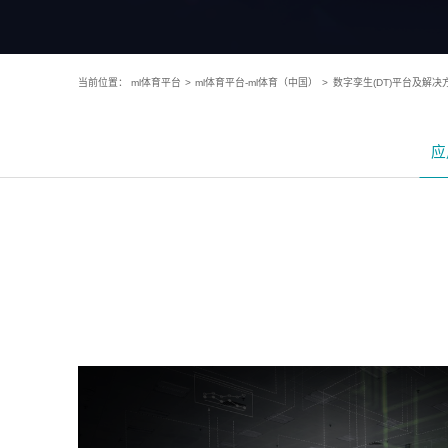
当前位置：
ml体育平台
>
ml体育平台-ml体育（中国）
>
数字孪生(DT)平台及解决
应