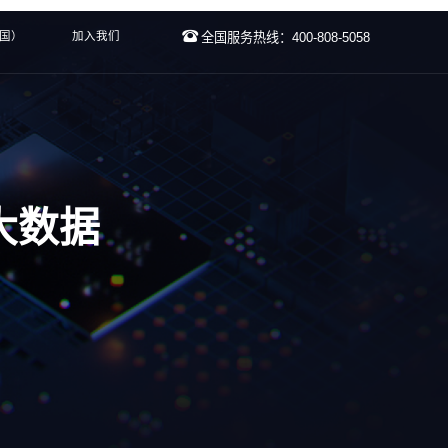
中国）
加入我们
全国服务热线：400-808-5058
业大数据