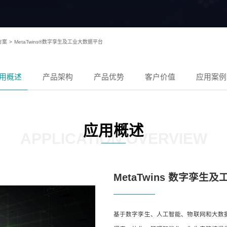
方案
>
MetaTwins®数字孪生及工业大数据平台
用概述
产品架构
产品优势
客户价值
应用案例
应用概述
APPLICATION OVERVIEW
MetaTwins 数字孪生
基于数字孪生、人工智能、物联网和大数