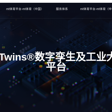
ml体育平台-ml体育（中国）
服务体系
ml体育平台-ml体育（
aTwins®数字孪生及工
平台